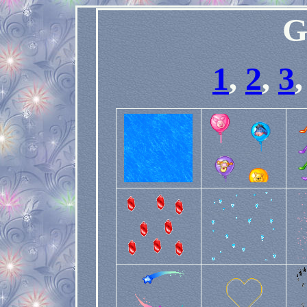
G
1
,
2
,
3